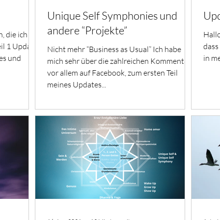
Unique Self Symphonies und
Up
andere “Projekte”
, die ich
Hallo
eil 1 Update
dass 
Nicht mehr “Business as Usual” Ich habe
ies und
in me
mich sehr über die zahlreichen Kommentare,
vor allem auf Facebook, zum ersten Teil
meines Updates...