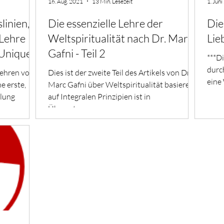
16. Aug. 2021
13 Min. Lesezeit
1. Jun
linien,
Die essenzielle Lehre der
Die
 Lehre
Weltspiritualität nach Dr. Marc
Lie
 Unique
Gafni - Teil 2
***Di
durch
Lehren von
Dies ist der zweite Teil des Artikels von Dr.
eine 
e erste,
Marc Gafni über Weltspiritualität basierend
dlung
auf Integralen Prinzipien ist in
Übersetzung...